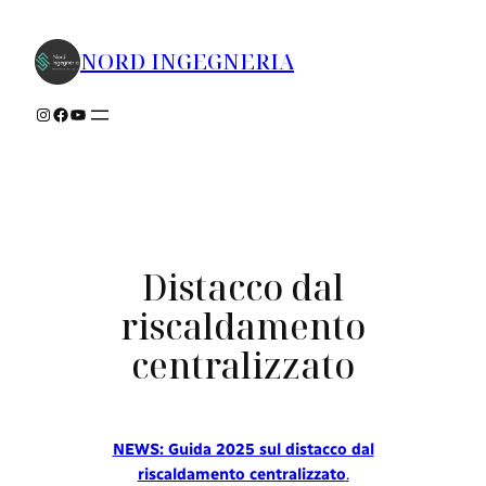
Vai
al
NORD INGEGNERIA
contenuto
Instagram
Facebook
YouTube
Distacco dal
riscaldamento
centralizzato
NEWS: Guida 2025 sul distacco dal
riscaldamento centralizzato
.