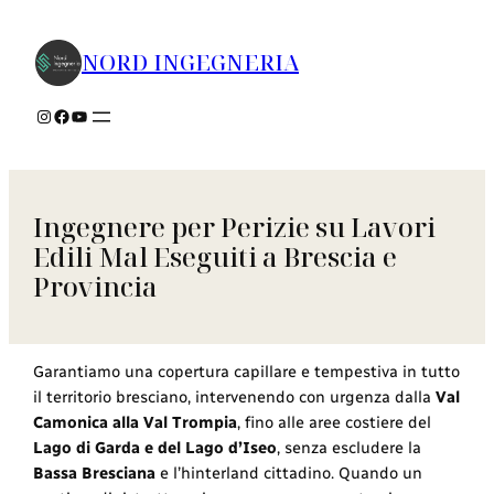
Vai
al
NORD INGEGNERIA
contenuto
Instagram
Facebook
YouTube
Ingegnere per Perizie su Lavori
Edili Mal Eseguiti a Brescia e
Provincia
Garantiamo una copertura capillare e tempestiva in tutto
il territorio bresciano, intervenendo con urgenza dalla
Val
Camonica alla Val Trompia
, fino alle aree costiere del
Lago di Garda e del Lago d’Iseo
, senza escludere la
Bassa Bresciana
e l’hinterland cittadino. Quando un