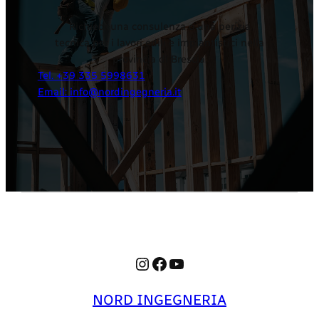
Richiedi una consulenza o una perizia
tecnica per i lavori edili e impiantistici nella
provincia di Brescia.
Tel. +39 335 5998631
Email: info@nordingegneria.it
Instagram
Facebook
YouTube
NORD INGEGNERIA