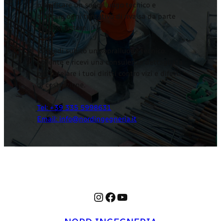
pianificare un sopralluogo tecnico e
bloccare ogni tentativo di rivalsa da parte
del costruttore.
Richiedi subito un sopralluogo tecnico
urgente e ricevi una consulenza dettagliata
per tutelare i tuoi diritti contro vizi e difetti
di costruzione.
Tel: +39 335 5998631
Email: info@nordingegneria.it
Instagram
Facebook
YouTube