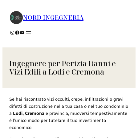
Vai
al
NORD INGEGNERIA
contenuto
Instagram
Facebook
YouTube
Ingegnere per Perizia Danni e
Vizi Edili a Lodi e Cremona
Se hai riscontrato vizi occulti, crepe, infiltrazioni o gravi
difetti di costruzione nella tua casa o nel tuo condominio
a
Lodi, Cremona
e provincia, muoversi tempestivamente
è l’unico modo per tutelare il tuo investimento
economico.