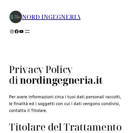
Vai
al
NORD INGEGNERIA
contenuto
Instagram
Facebook
YouTube
Privacy Policy
di
nordingegneria.it
Per avere informazioni circa i tuoi dati personali raccolti,
le finalità ed i soggetti con cui i dati vengono condivisi,
contatta il Titolare.
Titolare del Trattamento